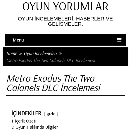
OYUN YORUMLAR
OYUN İNCELEMELERI, HABERLER VE
GELIŞMELER.
Menu
Home
Oyun İncelemeleri
Metro Exodus The Two Colonels DLC İncelemesi
Metro Exodus The Two
Colonels DLC İncelemesi
İÇİNDEKİLER
gizle
1
İçerik Özeti
2
Oyun Hakkında Bilgiler