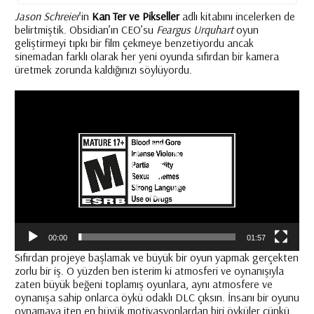
Jason Schreier
’in
Kan Ter ve Pikseller
adlı kitabını incelerken de
belirtmiştik. Obsidian’ın CEO’su
Feargus Urquhart
oyun
geliştirmeyi tıpkı bir film çekmeye benzetiyordu ancak
sinemadan farklı olarak her yeni oyunda sıfırdan bir kamera
üretmek zorunda kaldığınızı söylüyordu.
Video
oynatıcı
00:00
01:57
Sıfırdan projeye başlamak ve büyük bir oyun yapmak gerçekten
zorlu bir iş. O yüzden ben isterim ki atmosferi ve oynanışıyla
zaten büyük beğeni toplamış oyunlara, aynı atmosfere ve
oynanışa sahip onlarca öykü odaklı DLC çıksın. İnsanı bir oyunu
oynamaya iten en büyük motivasyonlardan biri öyküler çünkü.