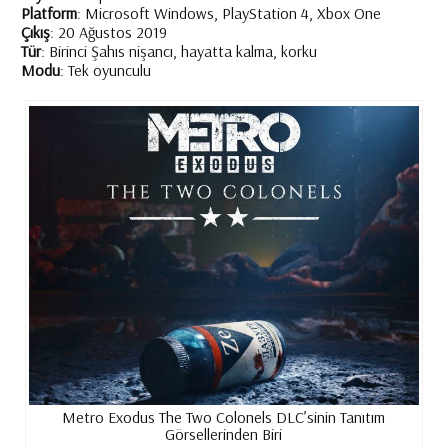
Platform
: Microsoft Windows, PlayStation 4, Xbox One
Çıkış
: 20 Ağustos 2019
Tür
: Birinci Şahıs nişancı, hayatta kalma, korku
Modu
: Tek oyunculu
Metro Exodus The Two Colonels DLC’sinin Tanıtım
Görsellerinden Biri