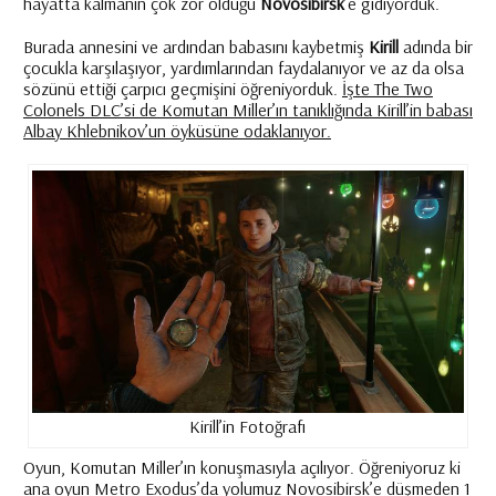
hayatta kalmanın çok zor olduğu
Novosibirsk
’e gidiyorduk.
Burada annesini ve ardından babasını kaybetmiş
Kirill
adında bir
çocukla karşılaşıyor, yardımlarından faydalanıyor ve az da olsa
sözünü ettiği çarpıcı geçmişini öğreniyorduk.
İşte The Two
Colonels DLC’si de Komutan Miller’ın tanıklığında Kirill’in babası
Albay Khlebnikov’un öyküsüne odaklanıyor.
Kirill’in Fotoğrafı
Oyun, Komutan Miller’ın konuşmasıyla açılıyor. Öğreniyoruz ki
ana oyun Metro Exodus’da yolumuz Novosibirsk’e düşmeden 1