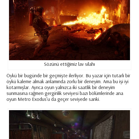
Sözünü ettiğimiz lav silahı
Öykü bir bugünde bir geçmişte ilerliyor. Bu yazar için tutarlı bir
öykü kaleme almak anlamında zorlu bir deneyim. Ama bu işi iyi
kotarmışlar. Ayrıca oyun yalnızca iki saatlik bir deneyim
sunmasına rağmen gerginlik seviyesi bazı bölümlerinde ana
oyun Metro Exodus’u da geçer seviyede sanki.