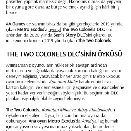
paketleri yapmak mantıksız değil. Ekonomik olarak da yepyeni
bir oyuna göre daha az bütçe ve emek ayrıldığı için kârlı bir iş
bence.
4A Games
de sanırım biraz da bu gibi gerekçelerle 2019 yılında
çıkan
Metro Exodus
’a
aynı yıl
The Two Colonels DLC
’sini
ardından da
2020 yılında
Sam’s Story DLC
’sini çıkardı. Bu
incelemenin konusu 2019 yılında çıkan
The Two Colonels
THE TWO COLONELS DLC’SININ ÖYKÜSÜ
Anımsarsanız oyuncuların nükleer bir savaşın ardından
metrolarda ve sığınaklarda yaşamak zorunda kaldığı bir evreni
deneyimlediğimiz, yaşayacak bir yer aradığımız Metro Exodus
oyunun incelemesinde
Komutan Miller
karakterinin biraz
karton kaldığını ve derinleşmesi için geçmişine ve düşüncelerine
yeteri kadar yer verilmediğini söylemiştik. Bu seçimin bir DLC
planlamasıyla ilgili olabileceğini belirtmiştik.
The Two Colonels
,
Komutan Miller
ve
Albay Khlebnikov
’un
öykülerini ele alıyor. Öykü, bir ucundan ana oyuna da
dokunuyor.
Ana oyun Metro Exodus
’da
Anna
’ya ilaç bulmak
için radyasyon seviyesi inanılmaz yüksek olan, bu nedenle