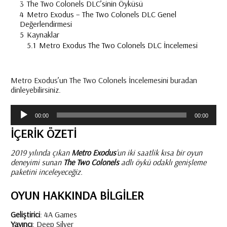
3
The Two Colonels DLC’sinin Öyküsü
4
Metro Exodus – The Two Colonels DLC Genel
Değerlendirmesi
5
Kaynaklar
5.1
Metro Exodus The Two Colonels DLC İncelemesi
Metro Exodus’un The Two Colonels İncelemesini buradan
dinleyebilirsiniz.
Ses
00:00
00:00
oynatıcı
İÇERIK ÖZETI
2019 yılında çıkan
Metro Exodus
’un iki saatlik kısa bir oyun
deneyimi sunan
The Two Colonels
adlı öykü odaklı genişleme
paketini inceleyeceğiz.
OYUN HAKKINDA BILGILER
Geliştirici
: 4A Games
Yayıncı
: Deep Silver