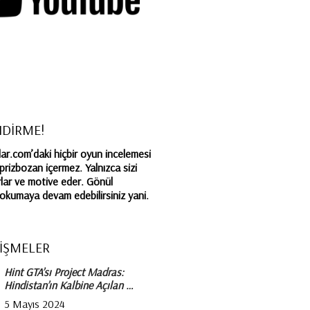
NDİRME!
r.com’daki hiçbir oyun incelemesi
rprizbozan içermez. Yalnızca sizi
lar ve motive eder. Gönül
a okumaya devam edebilirsiniz yani.
İŞMELER
Hint GTA’sı Project Madras:
Hindistan’ın Kalbine Açılan …
5 Mayıs 2024