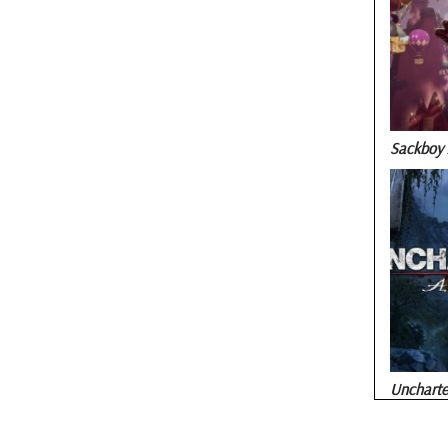
Sackboy 
Uncharted