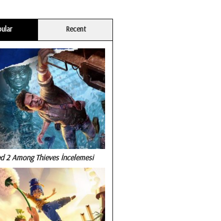
ular
Recent
d 2 Among Thieves İncelemesi