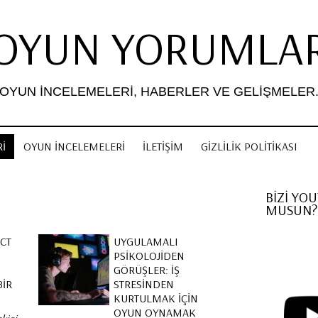
OYUN YORUMLA
OYUN İNCELEMELERI, HABERLER VE GELIŞMELER
I
OYUN İNCELEMELERI
İLETIŞIM
GIZLILIK POLITIKASI
BİZİ YO
MUSUN?
ECT
UYGULAMALI
PSIKOLOJIDEN
GÖRÜŞLER: İŞ
BIR
STRESINDEN
KURTULMAK İÇIN
OYUN OYNAMAK