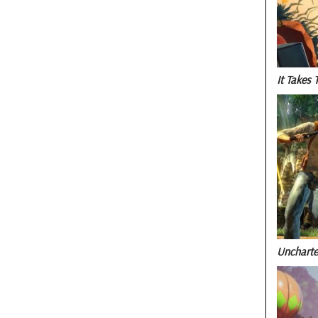
It Takes 
Uncharte