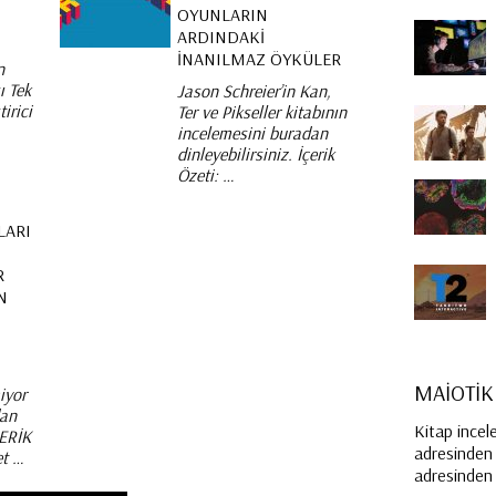
OYUNLARIN
ARDINDAKI
İNANILMAZ ÖYKÜLER
n
ı Tek
Jason Schreier’in Kan,
irici
Ter ve Pikseller kitabının
…
incelemesini buradan
dinleyebilirsiniz. İçerik
Özeti: …
LARI
R
N
MAİOTİK
iyor
dan
Kitap incel
ÇERİK
adresinden i
et …
adresinden e