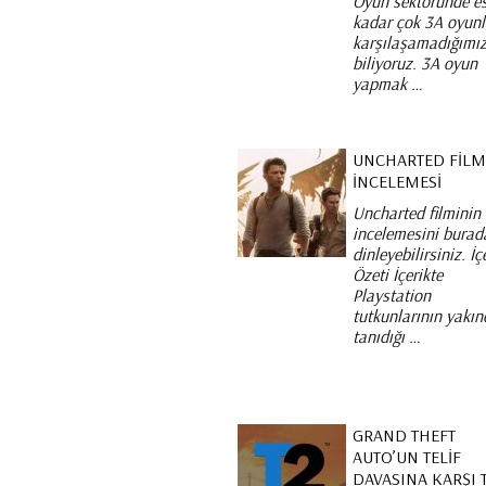
Oyun sektöründe es
kadar çok 3A oyun
karşılaşamadığımız
biliyoruz. 3A oyun
yapmak …
UNCHARTED FIL
İNCELEMESI
Uncharted filminin
incelemesini burad
dinleyebilirsiniz. İç
Özeti İçerikte
Playstation
tutkunlarının yakı
tanıdığı …
GRAND THEFT
AUTO’UN TELIF
DAVASINA KARŞI 