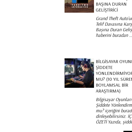
BAŞINA DURAN
GELIŞTIRICI
Grand Theft Auto’u
Telif Davasına Karş
Başına Duran Gelişt
haberini buradan 
BILGISAYAR OYUN
ŞIDDETE
YÖNLENDIRMIYO
MU? (10 YIL SÜRE
BOYLAMSAL BIR
ARAŞTIRMA)
Bilgisayar Oyunları
Şiddete Yönlendirm
mu? içeriğini bura
dinleyebilirsiniz. İ
ÖZETİ Yazıda, şidd