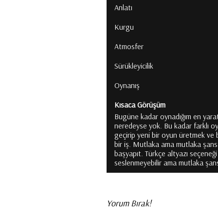
Anlatı
Kurgu
Atmosfer
Sürükleyicilik
Oynanış
Kısaca Görüşüm
Bugüne kadar oynadığım en yaratıc
neredeyse yok. Bu kadar farklı oy
geçirip yeni bir oyun üretmek ve
bir iş. Mutlaka ama mutlaka şans 
başyapıt. Türkçe altyazı seçeneği
seslenmeyebilir ama mutlaka şans
Yorum Bırak!