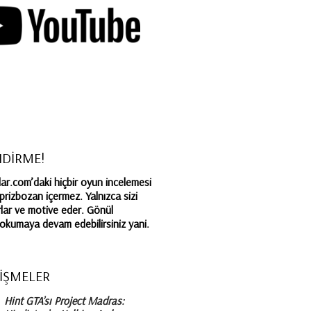
NDİRME!
r.com’daki hiçbir oyun incelemesi
rprizbozan içermez. Yalnızca sizi
lar ve motive eder. Gönül
a okumaya devam edebilirsiniz yani.
İŞMELER
Hint GTA’sı Project Madras: