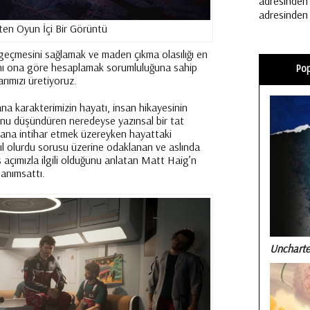
adresinden i
adresinden e
’ten Oyun İçi Bir Görüntü
geçmesini sağlamak ve maden çıkma olasılığı en
ını ona göre hesaplamak sorumluluğuna sahip
Pop
rımızı üretiyoruz.
ana karakterimizin hayatı, insan hikayesinin
nu düşündüren neredeyse yazınsal bir tat
bana intihar etmek üzereyken hayattaki
sıl olurdu sorusu üzerine odaklanan ve aslında
ş açımızla ilgili olduğunu anlatan Matt Haig’n
 anımsattı.
Uncharte