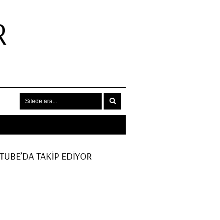
R
.
UTUBE’DA TAKİP EDİYOR