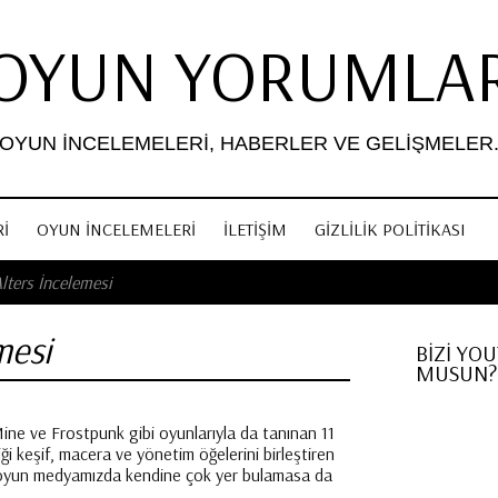
OYUN YORUMLA
OYUN İNCELEMELERI, HABERLER VE GELIŞMELER
I
OYUN İNCELEMELERI
İLETIŞIM
GIZLILIK POLITIKASI
lters İncelemesi
mesi
BİZİ YO
MUSUN?
ne ve Frostpunk gibi oyunlarıyla da tanınan 11
iği keşif, macera ve yönetim öğelerini birleştiren
zim oyun medyamızda kendine çok yer bulamasa da