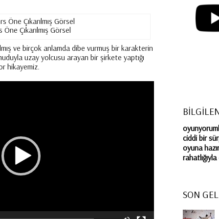
s Öne Çıkarılmış Görsel
almış ve birçok anlamda dibe vurmuş bir karakterin
muduyla uzay yolcusu arayan bir şirkete yaptığı
or hikayemiz.
BİLGİLE
oyunyorumla
ciddi bir sü
oyuna hazır
rahatlığıyl
SON GEL