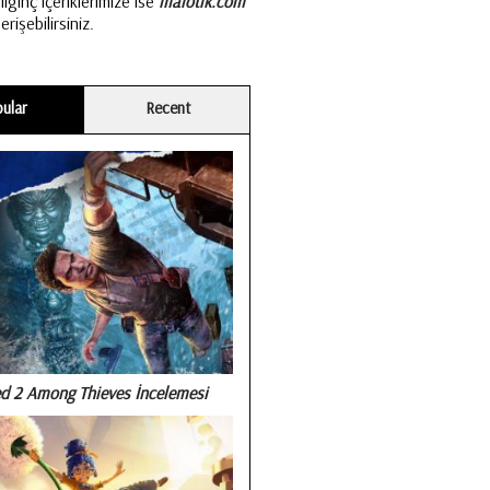
lginç içeriklerimize ise
maiotik.com
rişebilirsiniz.
ular
Recent
d 2 Among Thieves İncelemesi