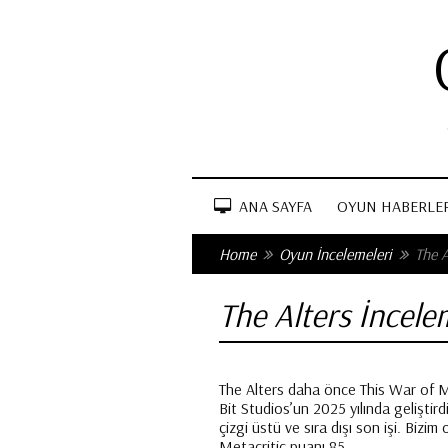
ANA SAYFA
OYUN HABERLER
Home
Oyun İncelemeleri
The A
The Alters İncele
The Alters daha önce This War of Mi
Bit Studios’un 2025 yılında geliştird
çizgi üstü ve sıra dışı son işi. Bi
Metacritic puanı 85.