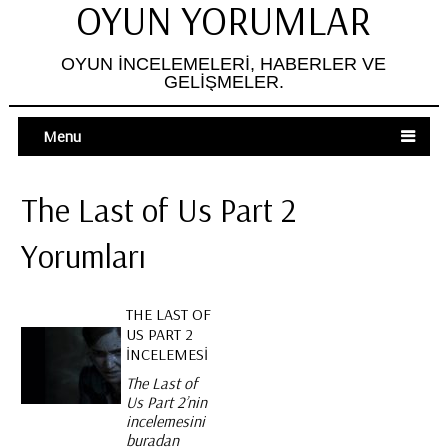
OYUN YORUMLAR
OYUN İNCELEMELERI, HABERLER VE
GELIŞMELER.
Menu
The Last of Us Part 2
Yorumları
THE LAST OF
US PART 2
İNCELEMESI
The Last of
Us Part 2’nin
incelemesini
buradan