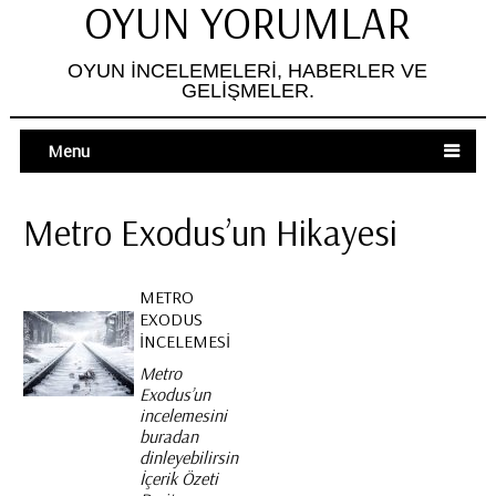
OYUN YORUMLAR
OYUN İNCELEMELERI, HABERLER VE
GELIŞMELER.
Menu
Metro Exodus’un Hikayesi
METRO
EXODUS
İNCELEMESI
Metro
Exodus’un
incelemesini
buradan
dinleyebilirsiniz.
İçerik Özeti