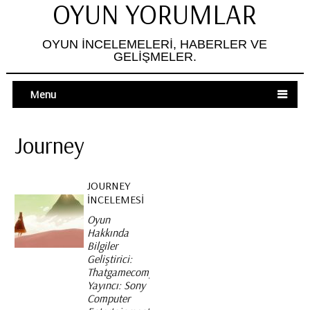
OYUN YORUMLAR
OYUN İNCELEMELERI, HABERLER VE
GELIŞMELER.
Menu
Journey
JOURNEY
İNCELEMESI
Oyun
Hakkında
Bilgiler
Geliştirici:
Thatgamecompany
Yayıncı: Sony
Computer