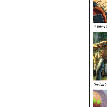
It Takes 
Uncharte