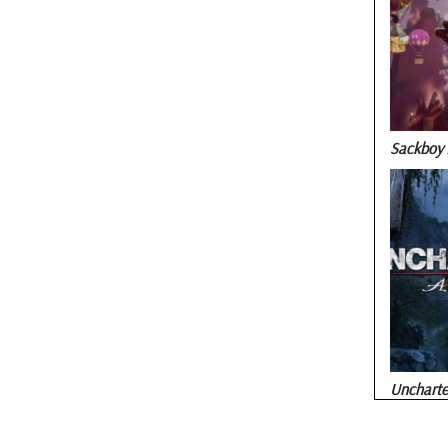
Sackboy 
Uncharted