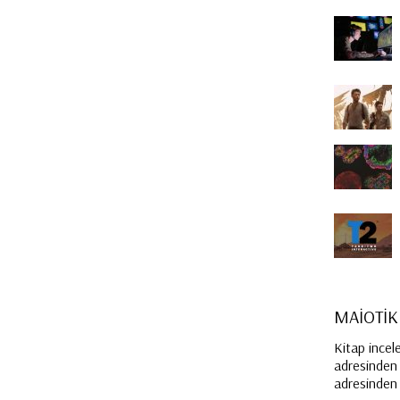
MAİOTİK
Kitap incel
adresinden i
adresinden e