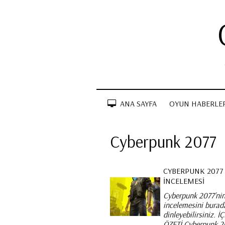
ANA SAYFA
OYUN HABERLER
Cyberpunk 2077
CYBERPUNK 2077
İNCELEMESI
Cyberpunk 2077’ni
incelemesini burad
dinleyebilirsiniz. İ
ÖZETİ Cyberpunk 2