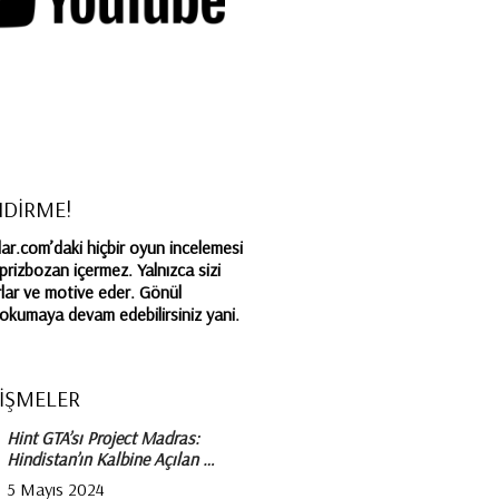
NDİRME!
r.com’daki hiçbir oyun incelemesi
rprizbozan içermez. Yalnızca sizi
lar ve motive eder. Gönül
a okumaya devam edebilirsiniz yani.
İŞMELER
Hint GTA’sı Project Madras:
Hindistan’ın Kalbine Açılan …
5 Mayıs 2024