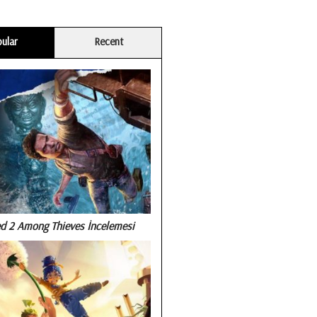
ular
Recent
d 2 Among Thieves İncelemesi