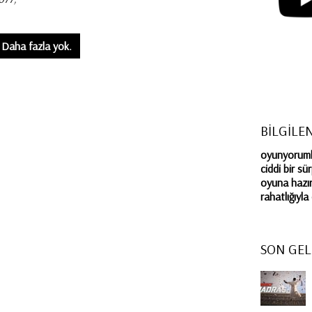
Daha fazla yok.
BİLGİLE
oyunyorumla
ciddi bir sü
oyuna hazır
rahatlığıyl
SON GEL