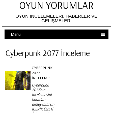
OYUN YORUMLAR
OYUN İNCELEMELERI, HABERLER VE
GELIŞMELER.
Menu
Cyberpunk 2077 İnceleme
CYBERPUNK
2077
İNCELEMESI
Cyberpunk
2077’nin
incelemesini
buradan
dinleyebilirsiniz.
İÇERİK ÖZETİ