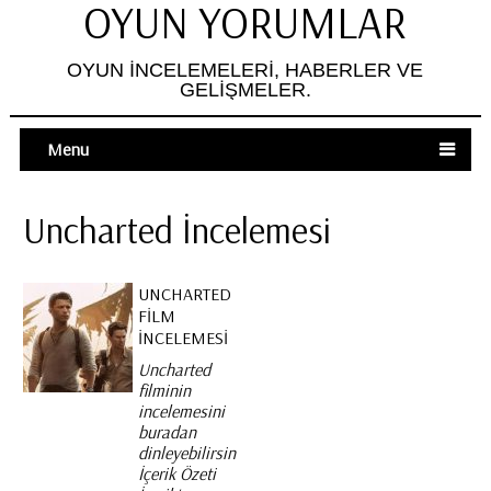
OYUN YORUMLAR
OYUN İNCELEMELERI, HABERLER VE
GELIŞMELER.
Menu
Uncharted İncelemesi
UNCHARTED
FILM
İNCELEMESI
Uncharted
filminin
incelemesini
buradan
dinleyebilirsiniz.
İçerik Özeti