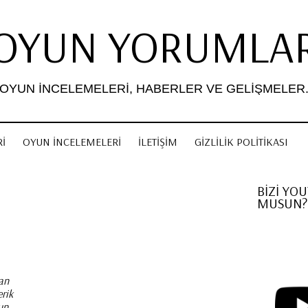
OYUN YORUMLA
OYUN İNCELEMELERI, HABERLER VE GELIŞMELER
I
OYUN İNCELEMELERI
İLETIŞIM
GIZLILIK POLITIKASI
i
BİZİ YO
MUSUN?
an
erik
un