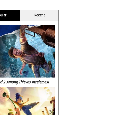
ular
Recent
d 2 Among Thieves İncelemesi