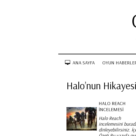
ANA SAYFA
OYUN HABERLER
Halo’nun Hikayes
HALO REACH
İNCELEMESI
Halo Reach
incelemesini burad
dinleyebilirsiniz. İç
Özeti Bu yazıda oy