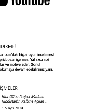
NDİRME!
r.com’daki hiçbir oyun incelemesi
rprizbozan içermez. Yalnızca sizi
lar ve motive eder. Gönül
a okumaya devam edebilirsiniz yani.
İŞMELER
Hint GTA’sı Project Madras:
Hindistan’ın Kalbine Açılan …
5 Mayıs 2024