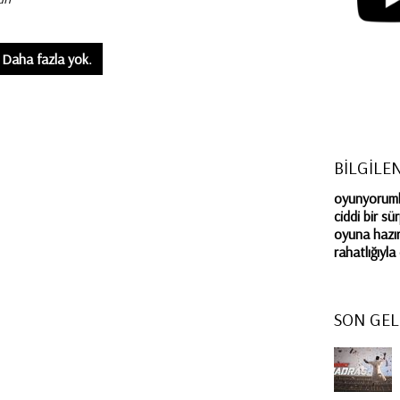
Daha fazla yok.
BİLGİLE
oyunyorumla
ciddi bir sü
oyuna hazır
rahatlığıyl
SON GEL