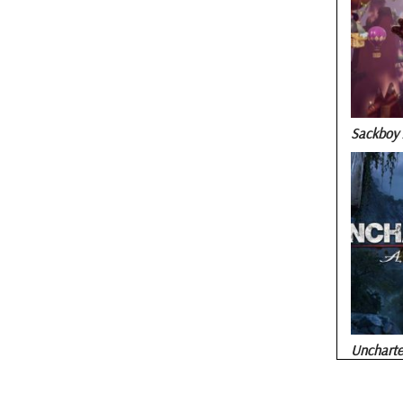
Sackboy 
Uncharted