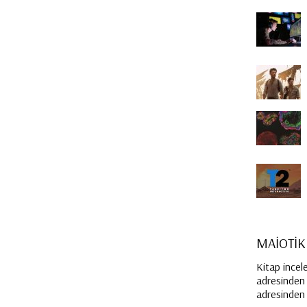
MAİOTİK
Kitap incel
adresinden i
adresinden e