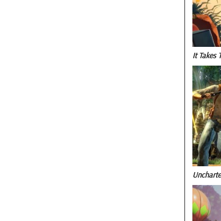
It Takes 
Uncharte